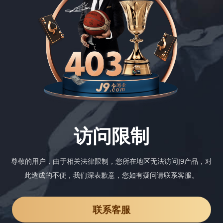
访问限制
尊敬的用户，由于相关法律限制，您所在地区无法访问J9产品，对
此造成的不便，我们深表歉意，您如有疑问请联系客服。
联系客服