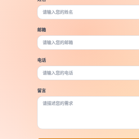
邮箱
电话
留言