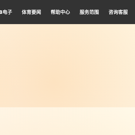
DB电子
体育要闻
帮助中心
服务范围
咨询客服