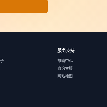
服务支持
电子
帮助中心
咨询客服
网站地图